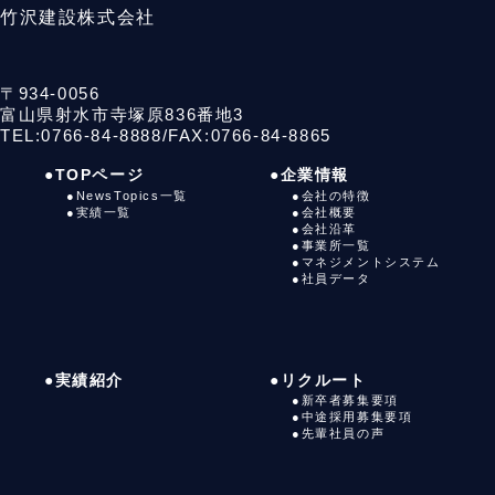
竹沢建設株式会社
〒934-0056
富山県射水市寺塚原836番地3
TEL:0766-84-8888
/
FAX:0766-84-8865
●TOPページ
●企業情報
●NewsTopics一覧
●会社の特徴
●実績一覧
●会社概要
●会社沿革
●事業所一覧
●マネジメントシステム
●社員データ
●実績紹介
●リクルート
●新卒者募集要項
●中途採用募集要項
●先輩社員の声