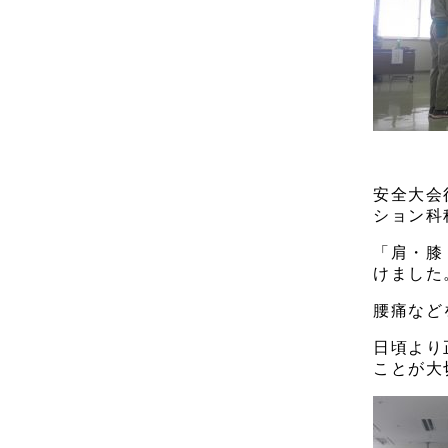
安全大会
ション科
「肩・膝
けました
腰痛など
日頃より
ことが大