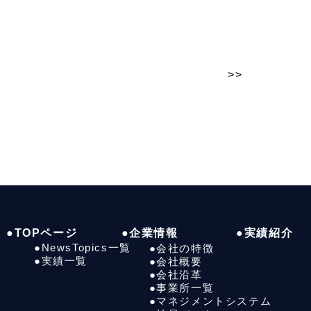
>>
●TOPページ
●企業情報
●実績紹介
●NewsTopics一覧
●会社の特徴
●実績一覧
●会社概要
●会社沿革
●事業所一覧
●マネジメントシステム